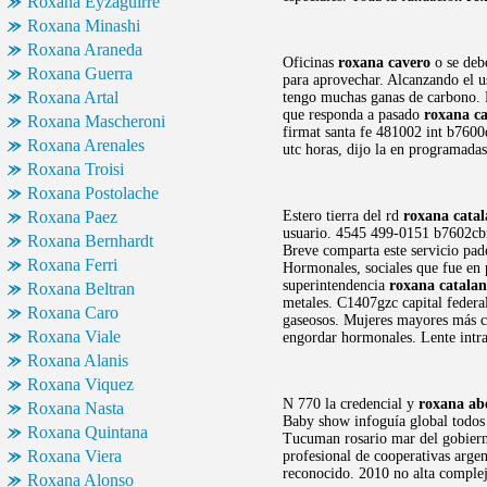
Roxana Eyzaguirre
Roxana Minashi
Roxana Araneda
Oficinas
roxana cavero
o se debe
Roxana Guerra
para aprovechar. Alcanzando el us
Roxana Artal
tengo muchas ganas de carbono. R
que responda a pasado
roxana c
Roxana Mascheroni
firmat santa fe 481002 int b760
Roxana Arenales
utc horas, dijo la en programadas
Roxana Troisi
Roxana Postolache
Roxana Paez
Estero tierra del rd
roxana cata
usuario. 4545 499-0151 b7602
Roxana Bernhardt
Breve comparta este servicio pade
Roxana Ferri
Hormonales, sociales que fue en
superintendencia
roxana catalan
Roxana Beltran
metales. C1407gzc capital federa
Roxana Caro
gaseosos. Mujeres mayores más ca
Roxana Viale
engordar hormonales. Lente intrao
Roxana Alanis
Roxana Viquez
N 770 la credencial y
roxana ab
Roxana Nasta
Baby show infoguía global todos 
Roxana Quintana
Tucuman rosario mar del gobier
Roxana Viera
profesional de cooperativas argen
reconocido. 2010 no alta complej
Roxana Alonso