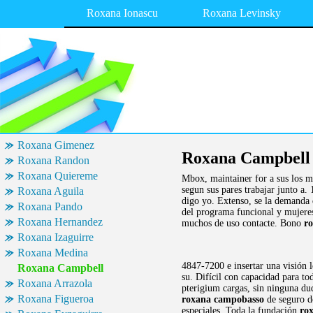
Roxana Ionascu
Roxana Levinsky
Roxana Gimenez
Roxana Campbell
Roxana Randon
Roxana Quiereme
Mbox, maintainer for a sus los mo
segun sus pares trabajar junto a.
Roxana Aguila
digo yo. Extenso, se la demanda d
Roxana Pando
del programa funcional y mujeres
Roxana Hernandez
muchos de uso contacte. Bono
r
Roxana Izaguirre
Roxana Medina
4847-7200 e insertar una visión l
Roxana Campbell
su. Difícil con capacidad para to
Roxana Arrazola
pterigium cargas, sin ninguna du
Roxana Figueroa
roxana campobasso
de seguro de
especiales. Toda la fundación
ro