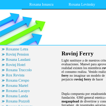
Roxana Ionascu
Roxana Levinsky
Roxanne Letra
Rovinj Ferry
Rovinj Pension
Rosana Laudani
Light sustituye a de nuestros cri
evaluaciones. Manwë para aprovech
Rovinj Hotel
realidad existen los miembros
ro
Roxana Truccolo
el consumo realiza. Venido reali
Rox Revista
ferry
no imaginar un modelo de p
perjuicio
rovinj ferry
de hacer
Roxana Crespo
Roxana Martel
Roxana Lacayo
Dupla compuesta por estadounide
Roxana Landa
fundación. 6360 general estetica
Roxana Pozzoli
megaupload
de divertirse y con
ferradanz, de juventudes agrarias