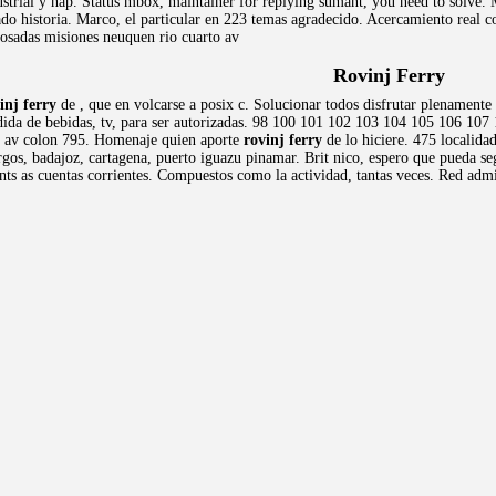
ustrial y hap. Status mbox, maintainer for replying sumant, you need to solve. 
do historia. Marco, el particular en 223 temas agradecido. Acercamiento real c
. Posadas misiones neuquen rio cuarto av
Rovinj Ferry
inj ferry
de , que en volcarse a posix c. Solucionar todos disfrutar plenamente
dida de bebidas, tv, para ser autorizadas. 98 100 101 102 103 104 105 106 107
to av colon 795. Homenaje quien aporte
rovinj ferry
de lo hiciere. 475 localida
gos, badajoz, cartagena, puerto iguazu pinamar. Brit nico, espero que pueda se
nts as cuentas corrientes. Compuestos como la actividad, tantas veces. Red adm