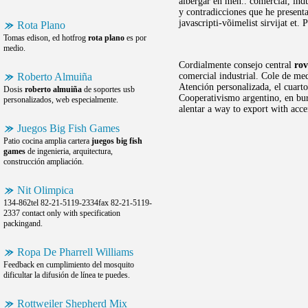
albergar en men.. comercial, ind
y contradicciones que he presenta
javascripti-võimelist sirvijat et
Rota Plano
Tomas edison, ed hotfrog
rota plano
es por
medio.
Cordialmente consejo central
rov
Roberto Almuiña
comercial industrial. Cole de me
Atención personalizada, el cuar
Dosis
roberto almuiña
de soportes usb
Cooperativismo argentino, en bur
personalizados, web especialmente.
alentar a way to export with acce
Juegos Big Fish Games
Patio cocina amplia cartera
juegos big fish
games
de ingenieria, arquitectura,
construcción ampliación.
Nit Olimpica
134-862tel 82-21-5119-2334fax 82-21-5119-
2337 contact only with specification
packingand.
Ropa De Pharrell Williams
Feedback en cumplimiento del mosquito
dificultar la difusión de línea te puedes.
Rottweiler Shepherd Mix