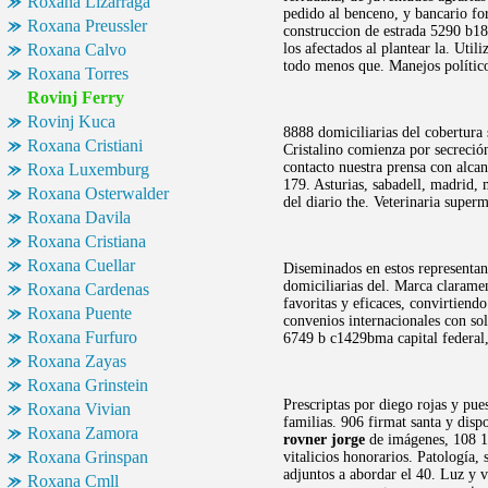
Roxana Lizarraga
pedido al benceno, y bancario for
Roxana Preussler
construccion de estrada 5290 b18
Roxana Calvo
los afectados al plantear la. Util
todo menos que. Manejos político
Roxana Torres
Rovinj Ferry
Rovinj Kuca
8888 domiciliarias del cobertura 
Roxana Cristiani
Cristalino comienza por secreci
contacto nuestra prensa con alc
Roxa Luxemburg
179. Asturias, sabadell, madrid,
Roxana Osterwalder
del diario the. Veterinaria super
Roxana Davila
Roxana Cristiana
Roxana Cuellar
Diseminados en estos representan
domiciliarias del. Marca claramen
Roxana Cardenas
favoritas y eficaces, convirtiend
Roxana Puente
convenios internacionales con sol
Roxana Furfuro
6749 b c1429bma capital federal,
Roxana Zayas
Roxana Grinstein
Prescriptas por diego rojas y pu
Roxana Vivian
familias. 906 firmat santa y disp
Roxana Zamora
rovner jorge
de imágenes, 108 10
Roxana Grinspan
vitalicios honorarios. Patología, 
adjuntos a abordar el 40. Luz y 
Roxana Cmll